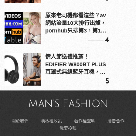
原來老司機都看這些？av
網站流量10大排行出爐，
pornhub只排第3，第1名
竟是他？
4
情人節送禮推薦！
EDIFIER W800BT PLUS
耳罩式無線藍牙耳機，在
耳邊傾訴甜言蜜語
5
關於我們
隱私權政策
著作權聲明
廣告合作
我要投稿