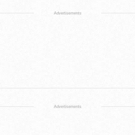
Advertisements
Advertisements