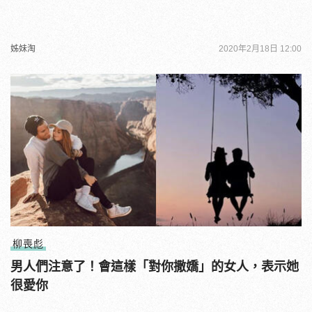
姊妹淘
2020年2月18日 12:00
柳喪彪
男人們注意了！會這樣「對你撒嬌」的女人，表示她
很愛你