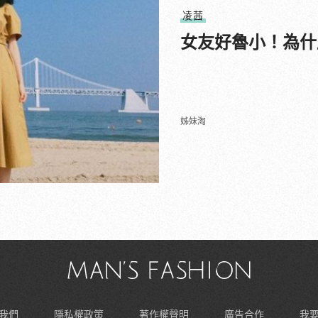
凌茜
女友好魯小！為什
姊妹淘
我們
隱私權政策
著作權聲明
廣告合作
我