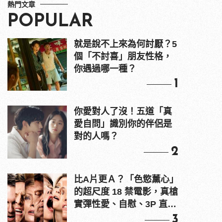
熱門文章
POPULAR
就是說不上來為何討厭？5
個「不討喜」朋友性格，
你遇過哪一種？
1
你愛對人了沒！五道「真
愛自問」識別你的伴侶是
對的人嗎？
2
比A片更Ａ？「色慾薰心」
的超尺度 18 禁電影，真槍
實彈性愛、自慰、3P 直接
上！
3