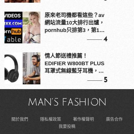
原來老司機都看這些？av
網站流量10大排行出爐，
pornhub只排第3，第1名
竟是他？
4
情人節送禮推薦！
EDIFIER W800BT PLUS
耳罩式無線藍牙耳機，在
耳邊傾訴甜言蜜語
5
關於我們
隱私權政策
著作權聲明
廣告合作
我要投稿