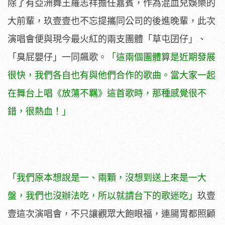
除了有亞洲舞王羅志祥擔任嘉賓，作為混血兒娛樂的
大前輩，玖壹壹也不忘提攜同公司的後進晚輩，此次
演唱會便與現今最火紅的兩支團體「草屯囝仔」、
「臭屁嬰仔」一同飆歌。
「這兩個團體算是近期發展
很快，我們各自也有與他們合作的歌曲。當大家一起
在舞台上唱《放蕩不羈》這首歌時，那種感覺很不
錯，很熱血！」
「我們原本想說是一、兩顆，沒想到送上來是一大
盤，我們也沒辦法吃，所以就請台下的歌迷吃」
玖壹
壹這次演唱會，不只讓觀眾大飽眼福，連腸胃都照顧