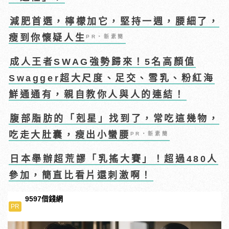
減肥首選，檸檬加它，堅持一週，腰細了，
瘦到你懷疑人生
PR・新素簡
成人王者SWAG強勢歸來！5名高顏值
Swagger超大尺度、足交、雪乳、粉紅海
鮮通通有，親自教你人與人的連結！
腹部脂肪的「剋星」找到了，常吃這幾物，
吃走大肚囊，瘦出小蠻腰
PR・新素簡
日本舉辦超荒謬「乳搖大賽」！超過480人
參加，簡直比看片還刺激啊！
9597借錢網
PR