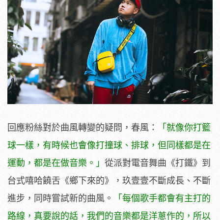
回應粉絲對於曲風轉變的疑問，春風：
「就像你打籃
球一樣，有時候也會像打撞球、排球，但同樣都是在
運動，都是在做音樂。」
從派對電音舞曲《打鐵》到
台式嘻哈饒舌《鄉下來的》，玖壹壹不斷成長、不斷
進步，同時嘗試新的曲風。
「每個歌手都會有主打的
路線，真要說的話，我們的音樂都是洋蔥作的，所以