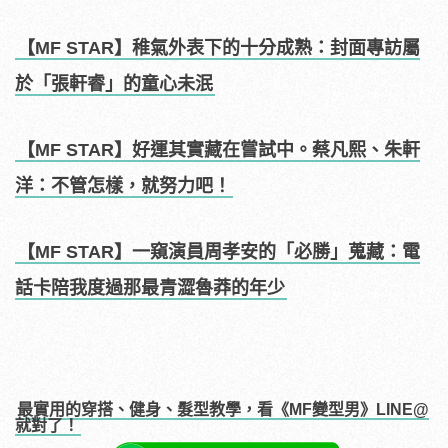
【MF STAR】稚氣外表下的十分成熟：封面專訪屬
於「張軒睿」的童心未泯
【MF STAR】好運其實藏在嘗試中。蔡凡熙、朱軒
洋：不管怎樣，就努力吧！
【MF STAR】一窺演員周孝安的「必勝」蒐藏：電
話卡陪我度過那最青澀魯莽的年少
最實用的穿搭、健身、髮型教學，看《MF變型男》LINE@
就對了！