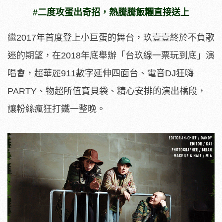
#二度攻蛋出奇招，熱騰騰飯糰直接送上
繼2017年首度登上小巨蛋的舞台，玖壹壹終於不負歌
迷的期望，在2018年底舉辦「台玖線一票玩到底」演
唱會，超華麗911數字延伸四面台、電音DJ狂嗨
PARTY、物超所值寶貝袋、精心安排的演出橋段，
讓粉絲瘋狂打鐵一整晚。