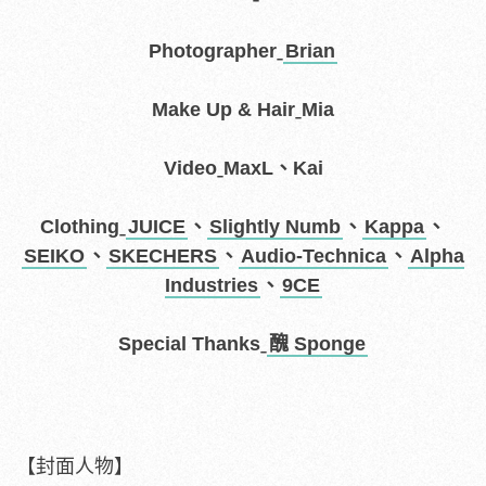
Photographerˍ
Brian
Make Up & HairˍMia
VideoˍMaxL、Kai
Clothingˍ
JUICE
、
Slightly Numb
、
Kappa
、
SEIKO
、
SKECHERS
、
Audio-Technica
、
Alpha
Industries
、
9CE
Special Thanksˍ
醜 Sponge
【封面人物】