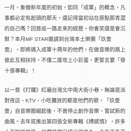
一月，象徵新年度的初始，如同「成軍」的概念，凡
事都必定有起頭的那天，還記得當初站在原點那青澀
的自己嗎？回首這一路走來的經歷，你會笑還是會沉
默？本月MF STAR邀請到台灣本土樂團「玖壹
壹」，即將邁入成軍十周年的他們，在做音樂的路上
彼此互相扶持，不僅二度攻上小巨蛋，更誓言要「發
十張專輯」！
以一首《打鐵》紅遍台灣北中南大街小巷，無論是派
對夜店、KTV、小吃攤放的都是他們的歌，「玖壹
壹」自音樂圈崛起後，不曾停止創作音樂、嘗試新的
曲風。去年底推出第四張全新專輯《搏感情》，許多