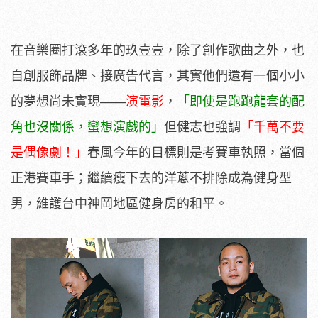
在音樂圈打滾多年的玖壹壹，除了創作歌曲之外，也
自創服飾品牌、接廣告代言，其實他們還有一個小小
的夢想尚未實現——
演電影
，
「即使是跑跑龍套的配
角也沒關係，蠻想演戲的」
但健志也強調
「千萬不要
是偶像劇！」
春風今年的目標則是考賽車執照，當個
正港賽車手；繼續瘦下去的洋蔥不排除成為健身型
男，維護台中神岡地區健身房的和平。