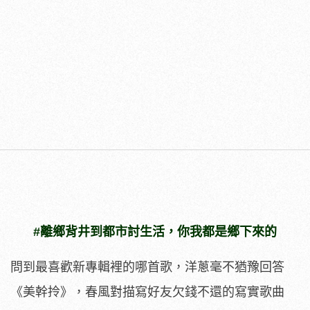
#離鄉背井到都市討生活，你我都是鄉下來的
問到最喜歡新專輯裡的哪首歌，洋蔥毫不猶豫回答
《美幹拎》，春風對描寫好友欠錢不還的寫實歌曲