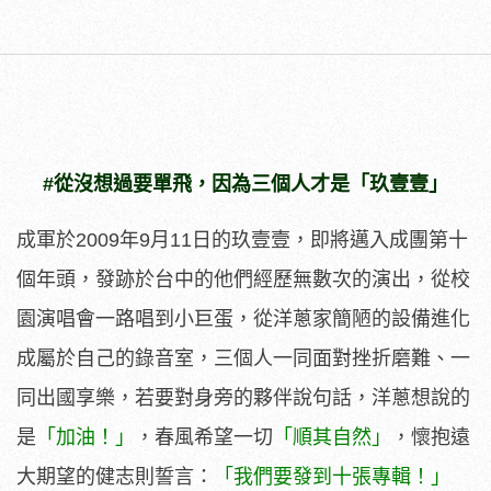
#從沒想過要單飛，因為三個人才是「玖壹壹」
成軍於2009年9月11日的玖壹壹，即將邁入成團第十
個年頭，發跡於台中的他們經歷無數次的演出，從校
園演唱會一路唱到小巨蛋，從洋蔥家簡陋的設備進化
成屬於自己的錄音室，三個人一同面對挫折磨難、一
同出國享樂，若要對身旁的夥伴說句話，洋蔥想說的
是
「加油！」
，春風希望一切
「順其自然」
，懷抱遠
大期望的健志則誓言：
「我們要發到十張專輯！」