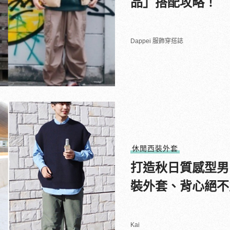
品」搭配攻略！
Dappei 服飾穿搭誌
休閒西裝外套
打造秋日質感型男
裝外套、背心絕不
Kai