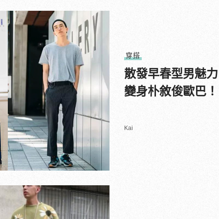
穿搭
散發早春型男魅力
變身朴敘俊歐巴！
Kai