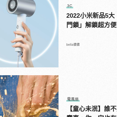
3C
2022小米新品
門鎖」解鎖超方便
bella儂儂
電風扇
【童心未泯】誰不