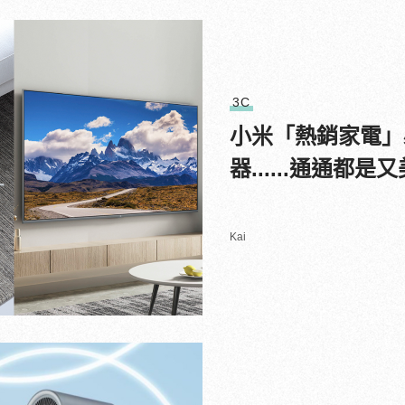
3C
小米「熱銷家電」必
器......通通都
Kai