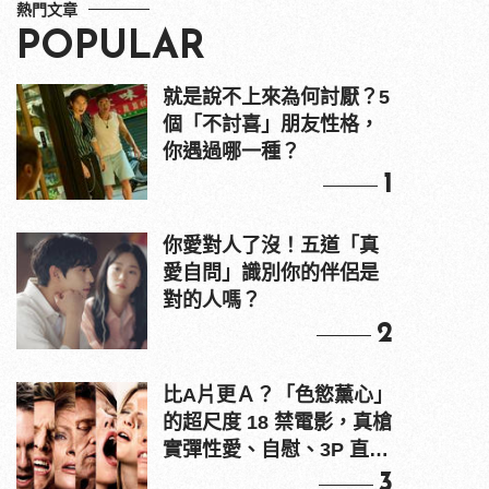
熱門文章
POPULAR
就是說不上來為何討厭？5
個「不討喜」朋友性格，
你遇過哪一種？
1
你愛對人了沒！五道「真
愛自問」識別你的伴侶是
對的人嗎？
2
比A片更Ａ？「色慾薰心」
的超尺度 18 禁電影，真槍
實彈性愛、自慰、3P 直接
上！
3