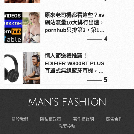
原來老司機都看這些？av
網站流量10大排行出爐，
pornhub只排第3，第1名
竟是他？
4
情人節送禮推薦！
EDIFIER W800BT PLUS
耳罩式無線藍牙耳機，在
耳邊傾訴甜言蜜語
5
關於我們
隱私權政策
著作權聲明
廣告合作
我要投稿