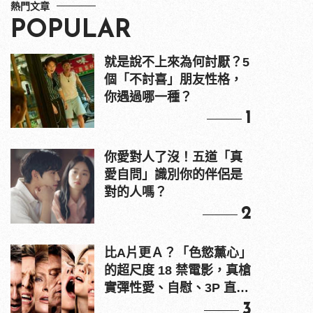
熱門文章
POPULAR
就是說不上來為何討厭？5
個「不討喜」朋友性格，
你遇過哪一種？
1
你愛對人了沒！五道「真
愛自問」識別你的伴侶是
對的人嗎？
2
比A片更Ａ？「色慾薰心」
的超尺度 18 禁電影，真槍
實彈性愛、自慰、3P 直接
上！
3