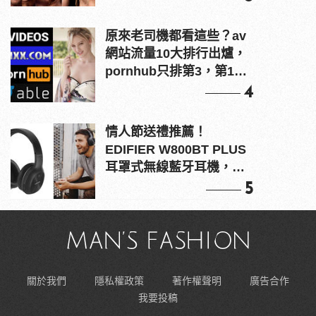
原來老司機都看這些？av
網站流量10大排行出爐，
pornhub只排第3，第1名
竟是他？
4
情人節送禮推薦！
EDIFIER W800BT PLUS
耳罩式無線藍牙耳機，在
耳邊傾訴甜言蜜語
5
關於我們
隱私權政策
著作權聲明
廣告合作
我要投稿