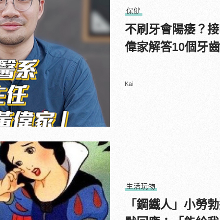
保健
不刷牙會陽痿？接
偉家解答10個牙
Kai
生活玩物
「鋼鐵人」小勞勃