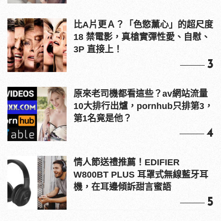
比A片更Ａ？「色慾薰心」的超尺度
18 禁電影，真槍實彈性愛、自慰、
3P 直接上！
3
原來老司機都看這些？av網站流量
10大排行出爐，pornhub只排第3，
第1名竟是他？
4
情人節送禮推薦！EDIFIER
W800BT PLUS 耳罩式無線藍牙耳
機，在耳邊傾訴甜言蜜語
5