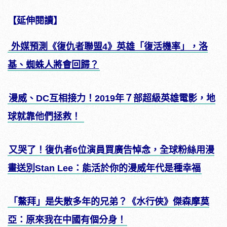
【延伸閱讀】
外媒預測《復仇者聯盟4》英雄「復活機率」，洛
基、蜘蛛人將會回歸？
漫威、DC互相接力！2019年７部超級英雄電影，地
球就靠他們拯救！
又哭了！復仇者6位演員買廣告悼念，全球粉絲用漫
畫送別Stan Lee：能活於你的漫威年代是種幸福
「鰲拜」是失散多年的兄弟？《水行俠》傑森摩莫
亞：原來我在中國有個分身！