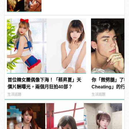
發福！
首位韓女團偶像下海！「蔡昇夏」天
你「微劈腿」了嗎？5
價片酬曝光，兩個月狂拍40部？
Cheating」的
找藉口
生活話題
生活話題