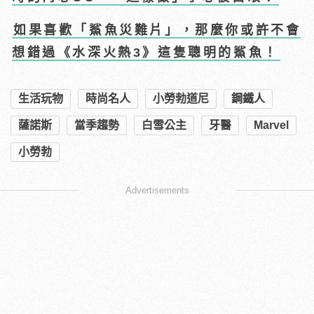
如果喜歡「鯊魚災難片」，那麼你或許不會
想錯過《水深火熱3》這隻聰明的鯊魚！
生活玩物
時尚名人
小勞勃道尼
鋼鐵人
薩諾斯
當季趨勢
白雪公主
牙醫
Marvel
小勞勃
Advertisements