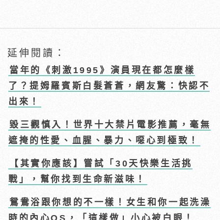
延伸閱讀：
當年的《刺激1995》演員現在都怎麼樣
了？提姆羅賓斯白髮蒼蒼，網友驚：快認不
出來！
毀三觀慎入！世界十大禁片電影推薦，毫無
遮掩的性愛、血腥、暴力、噁心到極致！
【其實你應該】嘗試「30天快樂生活挑
戰」，幫你找到生命新滋味！
鴛鴦浴跟你想的不一樣！女生和你一起洗澡
時的內心OS，「這樣做」小心被白眼！