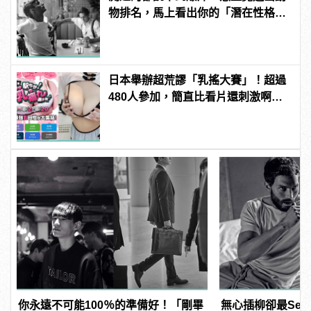
物排名，馬上看出你的「潛在性格與
真面目」！
日本舉辦超荒謬「乳搖大賽」！超過
480人參加，簡直比看片還刺激啊！ |
manfashion這樣變型男
你永遠不可能100％的準備好！「剛畢
無心插柳卻最Sex