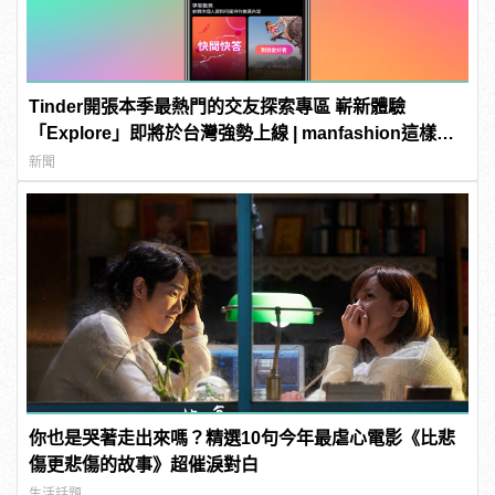
Tinder開張本季最熱門的交友探索專區 嶄新體驗
「Explore」即將於台灣強勢上線 | manfashion這樣變
型男
新聞
你也是哭著走出來嗎？精選10句今年最虐心電影《比悲
傷更悲傷的故事》超催淚對白
生活話題