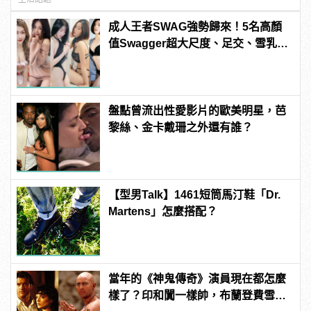
成人王者SWAG強勢歸來！5名高顏
值Swagger超大尺度、足交、雪乳、
粉紅海鮮通通有，親自教你人與人的
連結！ | manfashion這樣變型男
盤點曾流出性愛影片的歐美明星，芭
黎絲、金卡戴珊之外還有誰？
【型男Talk】1461短筒馬汀鞋「Dr.
Martens」怎麼搭配？
當年的《神鬼傳奇》演員現在都怎麼
樣了？印和闐一樣帥，布蘭登費雪大