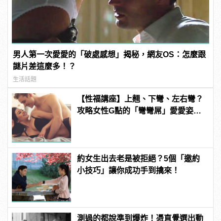
男人第一次愛愛的「破處感想」揭秘，網友OS：怎麼跟
謎片差這麼多！？
生活話題
【性福講座】上翹、下彎、左右彎？
攻略女性G點的「彎彎屌」愛愛姿勢
推薦！ | manfashion這樣變型男
約女生出去老是被拒絕？5個「邀約
小技巧」讓你成功手到擒來！
測過的都說準到爆炸！憑直覺選出動