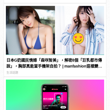
日本G奶國民情婦「森咲智美」，解密8個「巨乳都市傳
說」，胸部真能當手機架自拍？ | manfashion這樣變型
男
生活話題