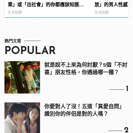
業」或「出社會」的你都應該知道的8
放」的男人性感，你
件事！
manfashion這
生活話題
生活話題
熱門文章
POPULAR
就是說不上來為何討厭？5個「不討
喜」朋友性格，你遇過哪一種？
1
你愛對人了沒！五道「真愛自問」
識別你的伴侶是對的人嗎？
2