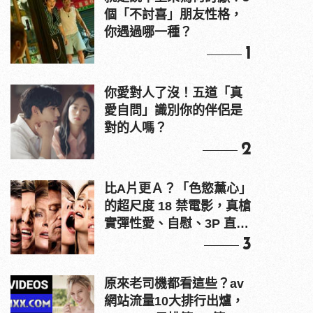
個「不討喜」朋友性格，
你遇過哪一種？
1
你愛對人了沒！五道「真
愛自問」識別你的伴侶是
對的人嗎？
2
比A片更Ａ？「色慾薰心」
的超尺度 18 禁電影，真槍
實彈性愛、自慰、3P 直接
上！
3
原來老司機都看這些？av
網站流量10大排行出爐，