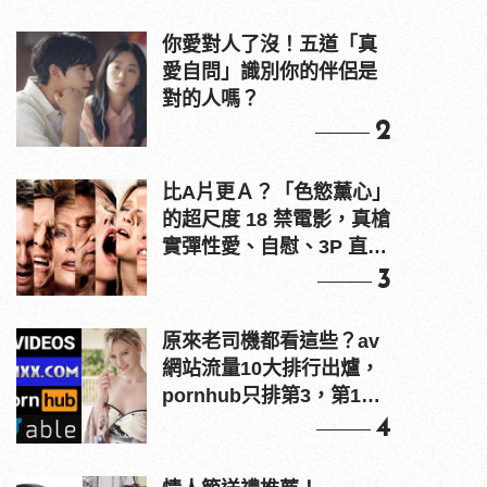
你愛對人了沒！五道「真
愛自問」識別你的伴侶是
對的人嗎？
2
比A片更Ａ？「色慾薰心」
的超尺度 18 禁電影，真槍
實彈性愛、自慰、3P 直接
上！
3
原來老司機都看這些？av
網站流量10大排行出爐，
pornhub只排第3，第1名
竟是他？
4