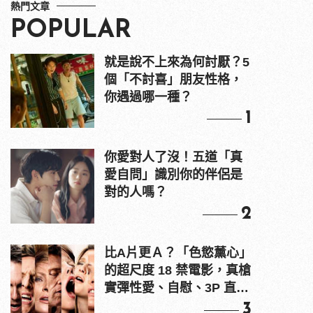
熱門文章
POPULAR
就是說不上來為何討厭？5
個「不討喜」朋友性格，
你遇過哪一種？
1
你愛對人了沒！五道「真
愛自問」識別你的伴侶是
對的人嗎？
2
比A片更Ａ？「色慾薰心」
的超尺度 18 禁電影，真槍
實彈性愛、自慰、3P 直接
上！
3