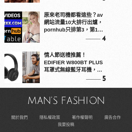
原來老司機都看這些？av
網站流量10大排行出爐，
pornhub只排第3，第1名
竟是他？
4
情人節送禮推薦！
EDIFIER W800BT PLUS
耳罩式無線藍牙耳機，在
耳邊傾訴甜言蜜語
5
關於我們
隱私權政策
著作權聲明
廣告合作
我要投稿