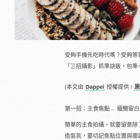
受夠手機先吃時代嗎？受夠等
「三招攝影」抓準訣竅，包準一
(本文由
Dappei
授權提供 /
原
第一招：主食焦點→ 極簡留
簡單的主食拍攝，就要留意除
造氣氛，要切記焦點位置與擺