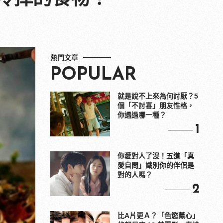
熱門文章
POPULAR
就是說不上來為何討厭？5
個「不討喜」朋友性格，
你遇過哪一種？
1
你愛對人了沒！五道「真
愛自問」識別你的伴侶是
對的人嗎？
2
比A片更Ａ？「色慾薰心」