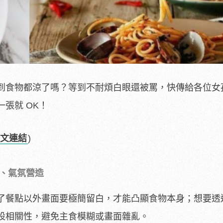
到食物都涼了嗎？等到不耐煩白眼還被罵，快傳給各位女
張就 OK！
文連結
)
白、氣氛營造
了餐點以外畫面要極簡留白，才能凸顯食物本身；想要透
設相關性，避免主食模糊或畫面雜亂。