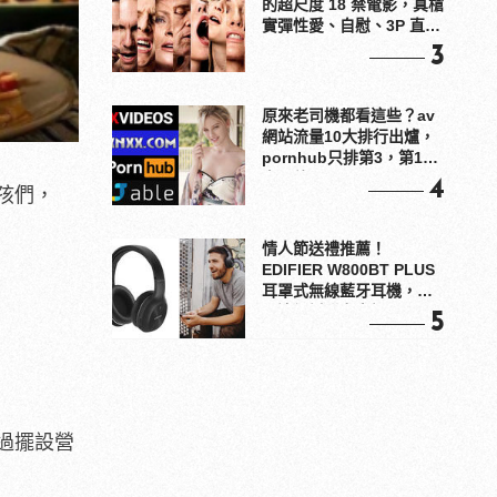
的超尺度 18 禁電影，真槍
實彈性愛、自慰、3P 直接
上！
3
原來老司機都看這些？av
網站流量10大排行出爐，
pornhub只排第3，第1名
竟是他？
4
孩們，
情人節送禮推薦！
EDIFIER W800BT PLUS
耳罩式無線藍牙耳機，在
耳邊傾訴甜言蜜語
5
過擺設營