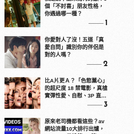
個「不討喜」朋友性格，
你遇過哪一種？
1
你愛對人了沒！五道「真
愛自問」識別你的伴侶是
對的人嗎？
2
比A片更Ａ？「色慾薰心」
的超尺度 18 禁電影，真槍
實彈性愛、自慰、3P 直接
上！
3
原來老司機都看這些？av
網站流量10大排行出爐，