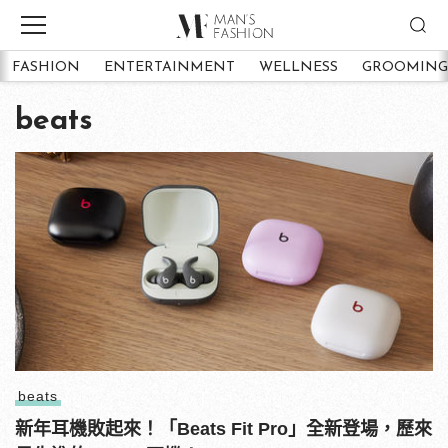
FASHION
ENTERTAINMENT
WELLNESS
GROOMING
beats
beats
新年耳機敗起來！「Beats Fit Pro」全新登場，歷來