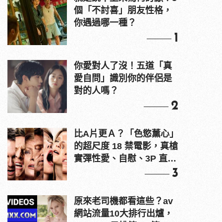
個「不討喜」朋友性格，
你遇過哪一種？
1
你愛對人了沒！五道「真
愛自問」識別你的伴侶是
對的人嗎？
2
比A片更Ａ？「色慾薰心」
的超尺度 18 禁電影，真槍
實彈性愛、自慰、3P 直接
上！
3
原來老司機都看這些？av
網站流量10大排行出爐，