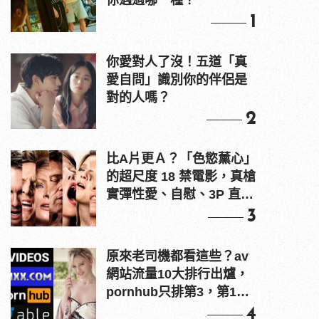
你遇過哪一種？
1
你愛對人了沒！五道「真
愛自問」識別你的伴侶是
對的人嗎？
2
比A片更Ａ？「色慾薰心」
的超尺度 18 禁電影，真槍
實彈性愛、自慰、3P 直接
上！
3
原來老司機都看這些？av
網站流量10大排行出爐，
pornhub只排第3，第1名
竟是他？
4