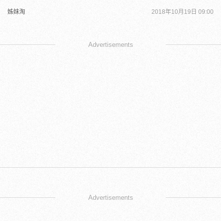
姊妹淘
2018年10月19日 09:00
Advertisements
Advertisements