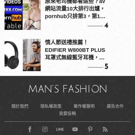
原來老司機都看這些？av
網站流量10大排行出爐，
pornhub只排第3，第1名
竟是他？
4
情人節送禮推薦！
EDIFIER W800BT PLUS
耳罩式無線藍牙耳機，在
耳邊傾訴甜言蜜語
5
關於我們
隱私權政策
著作權聲明
廣告合作
我要投稿