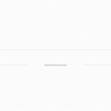
Advertisements