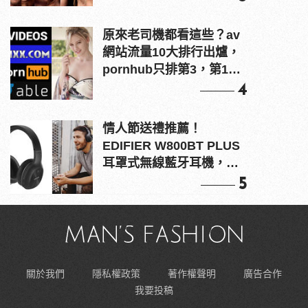
原來老司機都看這些？av
網站流量10大排行出爐，
pornhub只排第3，第1名
竟是他？
4
情人節送禮推薦！
EDIFIER W800BT PLUS
耳罩式無線藍牙耳機，在
耳邊傾訴甜言蜜語
5
關於我們
隱私權政策
著作權聲明
廣告合作
我要投稿