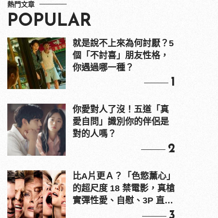
熱門文章
POPULAR
就是說不上來為何討厭？5
個「不討喜」朋友性格，
你遇過哪一種？
1
你愛對人了沒！五道「真
愛自問」識別你的伴侶是
對的人嗎？
2
比A片更Ａ？「色慾薰心」
的超尺度 18 禁電影，真槍
實彈性愛、自慰、3P 直接
上！
3