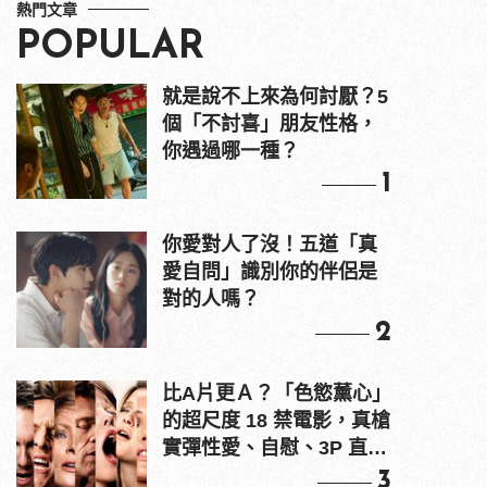
熱門文章
POPULAR
就是說不上來為何討厭？5
個「不討喜」朋友性格，
你遇過哪一種？
1
你愛對人了沒！五道「真
愛自問」識別你的伴侶是
對的人嗎？
2
比A片更Ａ？「色慾薰心」
的超尺度 18 禁電影，真槍
實彈性愛、自慰、3P 直接
上！
3