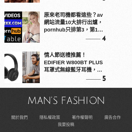
原來老司機都看這些？av
網站流量10大排行出爐，
pornhub只排第3，第1名
竟是他？
4
情人節送禮推薦！
EDIFIER W800BT PLUS
耳罩式無線藍牙耳機，在
耳邊傾訴甜言蜜語
5
關於我們
隱私權政策
著作權聲明
廣告合作
我要投稿