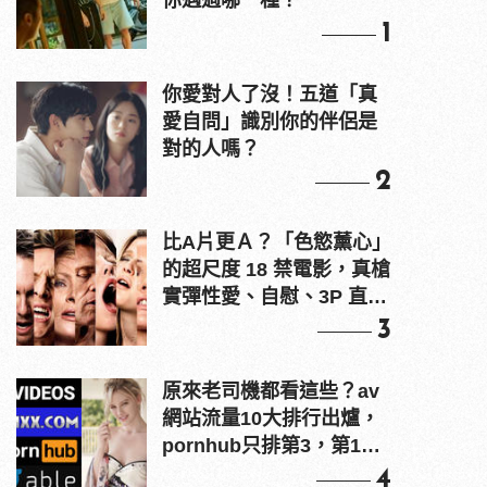
你遇過哪一種？
1
你愛對人了沒！五道「真
愛自問」識別你的伴侶是
對的人嗎？
2
比A片更Ａ？「色慾薰心」
的超尺度 18 禁電影，真槍
實彈性愛、自慰、3P 直接
上！
3
原來老司機都看這些？av
網站流量10大排行出爐，
pornhub只排第3，第1名
竟是他？
4