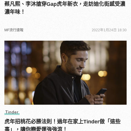
蔡凡熙、李沐搶穿Gap虎年新衣，走訪迪化街感受濃
濃年味！
MF流行速報
2022年1月24日 18:30
Tinder
虎年招桃花必勝法則！過年在家上Tinder做「這些
事」，讓你戀愛運強強滾！