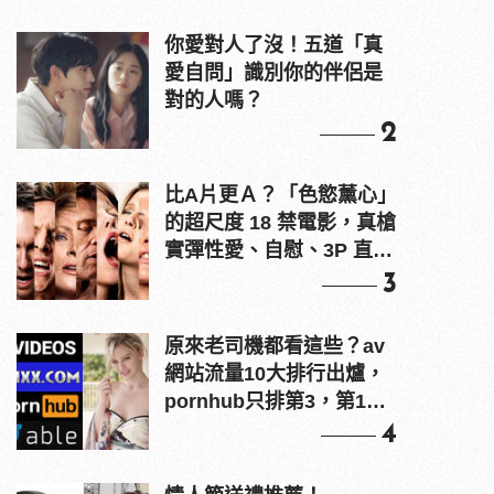
你愛對人了沒！五道「真
愛自問」識別你的伴侶是
對的人嗎？
2
比A片更Ａ？「色慾薰心」
的超尺度 18 禁電影，真槍
實彈性愛、自慰、3P 直接
上！
3
原來老司機都看這些？av
網站流量10大排行出爐，
pornhub只排第3，第1名
竟是他？
4