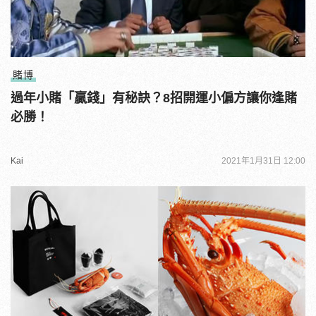
賭博
過年小賭「贏錢」有秘訣？8招開運小偏方讓你逢賭
必勝！
Kai
2021年1月31日 12:00