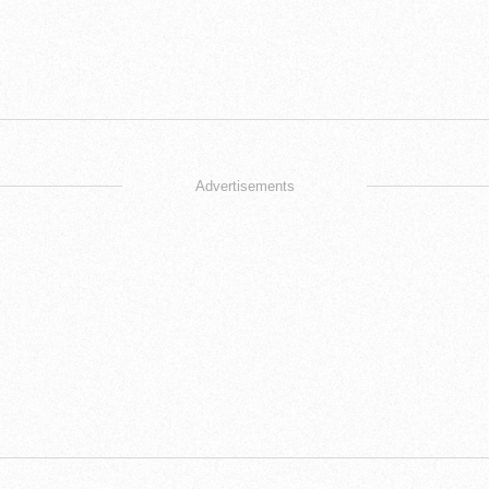
Advertisements