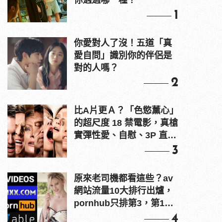
你遇過哪一種？
1
你愛對人了沒！五道「真
愛自問」識別你的伴侶是
對的人嗎？
2
比A片更Ａ？「色慾薰心」
的超尺度 18 禁電影，真槍
實彈性愛、自慰、3P 直接
上！
3
原來老司機都看這些？av
網站流量10大排行出爐，
pornhub只排第3，第1名
竟是他？
4