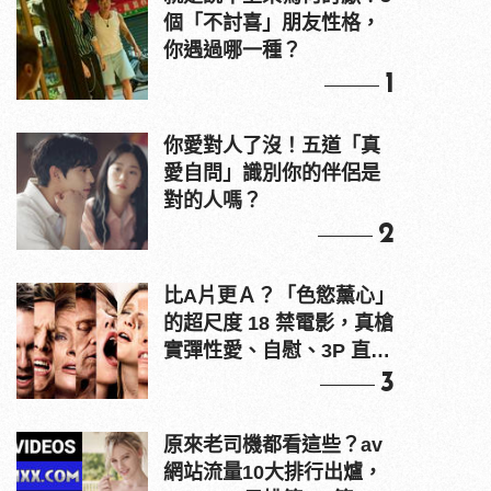
個「不討喜」朋友性格，
你遇過哪一種？
1
你愛對人了沒！五道「真
愛自問」識別你的伴侶是
對的人嗎？
2
比A片更Ａ？「色慾薰心」
的超尺度 18 禁電影，真槍
實彈性愛、自慰、3P 直接
上！
3
原來老司機都看這些？av
網站流量10大排行出爐，