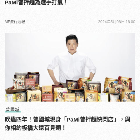
PaMi曾拌麵為選手打氣！
MF流行速報
2024年5月08日 18:00
曾國城
睽違四年！曾國城現身「PaMi曾拌麵快閃店」，與
你相約板橋大遠百見麵！