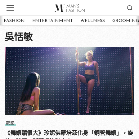
FASHION
ENTERTAINMENT
WELLNESS
GROOMING
吳恬敏
電影
《舞孃騙很大》珍妮佛羅培茲化身「鋼管舞孃」，旋