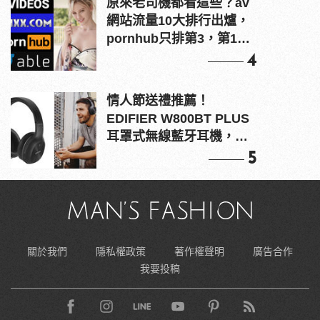
原來老司機都看這些？av
網站流量10大排行出爐，
pornhub只排第3，第1名
竟是他？
4
情人節送禮推薦！
EDIFIER W800BT PLUS
耳罩式無線藍牙耳機，在
耳邊傾訴甜言蜜語
5
關於我們
隱私權政策
著作權聲明
廣告合作
我要投稿