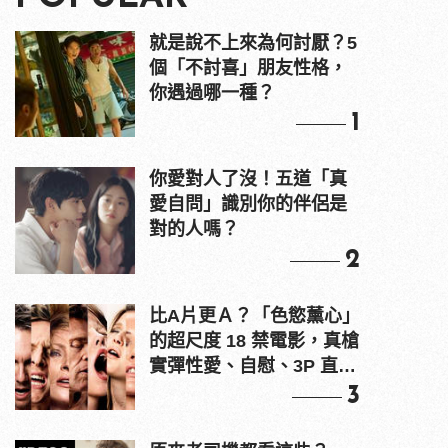
就是說不上來為何討厭？5
個「不討喜」朋友性格，
你遇過哪一種？
1
你愛對人了沒！五道「真
愛自問」識別你的伴侶是
對的人嗎？
2
比A片更Ａ？「色慾薰心」
的超尺度 18 禁電影，真槍
實彈性愛、自慰、3P 直接
上！
3