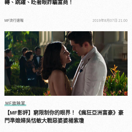
轉、跳躍、眨著眼詐騙富商！
MF流行速報
2019年8月07日 21:00
MF放映室
【MF影評】窮限制你的眼界！《瘋狂亞洲富豪》豪
門準媳婦吳恬敏大戰惡婆婆楊紫瓊