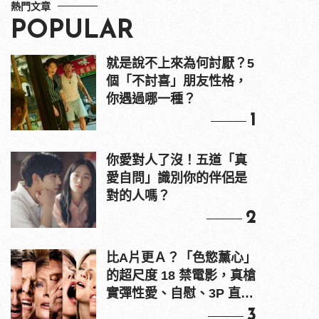
熱門文章
POPULAR
就是說不上來為何討厭？5
個「不討喜」朋友性格，
你遇過哪一種？
1
你愛對人了沒！五道「真
愛自問」識別你的伴侶是
對的人嗎？
2
比A片更Ａ？「色慾薰心」
的超尺度 18 禁電影，真槍
實彈性愛、自慰、3P 直接
上！
3