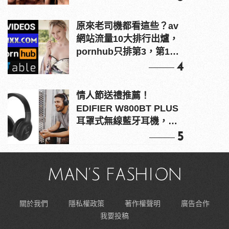
原來老司機都看這些？av
網站流量10大排行出爐，
pornhub只排第3，第1名
竟是他？
4
情人節送禮推薦！
EDIFIER W800BT PLUS
耳罩式無線藍牙耳機，在
耳邊傾訴甜言蜜語
5
關於我們
隱私權政策
著作權聲明
廣告合作
我要投稿