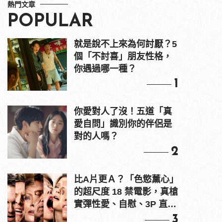
熱門文章
POPULAR
就是說不上來為何討厭？5
個「不討喜」朋友性格，
你遇過哪一種？
1
你愛對人了沒！五道「真
愛自問」識別你的伴侶是
對的人嗎？
2
比A片更Ａ？「色慾薰心」
的超尺度 18 禁電影，真槍
實彈性愛、自慰、3P 直接
上！
3