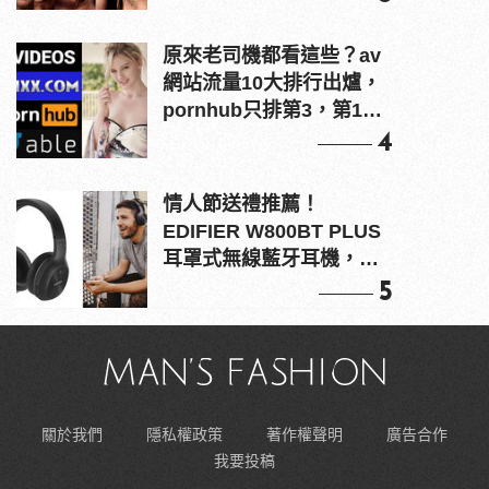
原來老司機都看這些？av
網站流量10大排行出爐，
pornhub只排第3，第1名
竟是他？
4
情人節送禮推薦！
EDIFIER W800BT PLUS
耳罩式無線藍牙耳機，在
耳邊傾訴甜言蜜語
5
關於我們
隱私權政策
著作權聲明
廣告合作
我要投稿