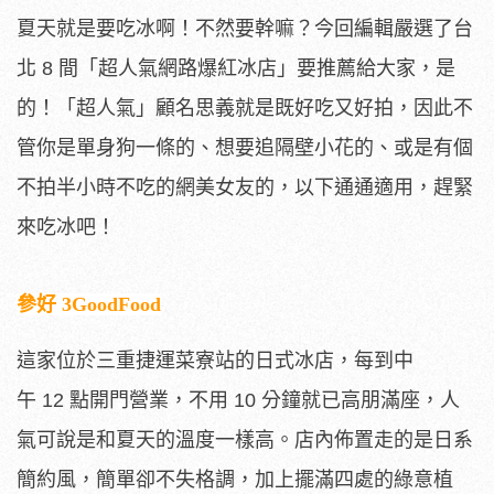
夏天就是要吃冰啊！不然要幹嘛？今回編輯嚴選了台
北 8 間「超人氣網路爆紅冰店」要推薦給大家，是
的！「超人氣」顧名思義就是既好吃又好拍，因此不
管你是單身狗一條的、想要追隔壁小花的、或是有個
不拍半小時不吃的網美女友的，以下通通適用，趕緊
來吃冰吧！
參好 3GoodFood
這家位於三重捷運菜寮站的日式冰店，每到中
午
12
點開門營業，不用
10
分鐘就已高朋滿座，人
氣可說是和夏天的溫度一樣高。店內佈置走的是日系
簡約風，簡單卻不失格調，加上擺滿四處的綠意植