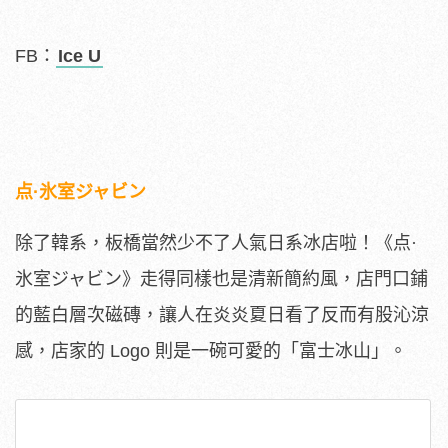
FB：
Ice U
点·氷室ジャビン
除了韓系，板橋當然少不了人氣日系冰店啦！《点·
氷室ジャビン》走得同樣也是清新簡約風，店門口鋪
的藍白層次磁磚，讓人在炎炎夏日看了反而有股沁涼
感，店家的
Logo
則是一碗可愛的「富士冰山」。