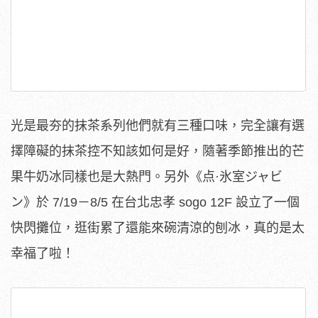
光是最夯的抹茶系列他們就有三種口味，完全讓有選
擇障礙的抹茶控不知該如何是好，隨著季節推出的芒
果牛奶冰同樣也是大熱門。另外《点·氷室ジャビ
ン》於
7/19－8/5
在台北忠孝
sogo 12F
設立了一個
快閃攤位，逛街累了還能來碗清涼的刨冰，真的是太
幸福了啦！