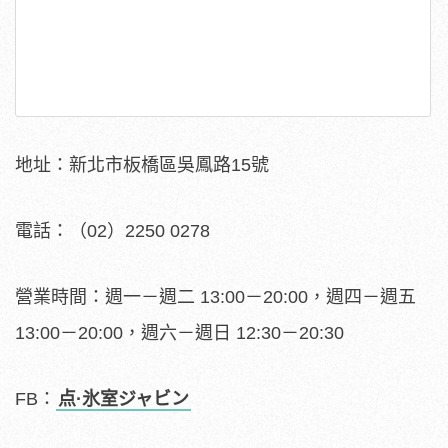
地址：新北市板橋區吳鳳路15號
電話：（02）2250 0278
營業時間：週一
－
週二 13:00
－
20:00，週四
－
週五
13:00
－
20:00，週六
－
週日 12:30
－
20:30
FB：
点·氷室ジャビン