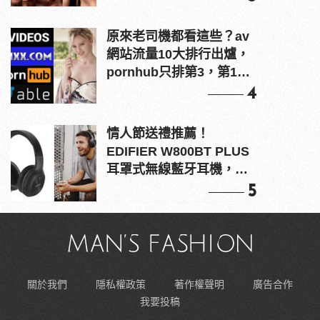
原來老司機都看這些？av
網站流量10大排行出爐，
pornhub只排第3，第1名
竟是他？
4
情人節送禮推薦！
EDIFIER W800BT PLUS
耳罩式無線藍牙耳機，在
耳邊傾訴甜言蜜語
5
關於我們
隱私權政策
著作權聲明
廣告合作
我要投稿