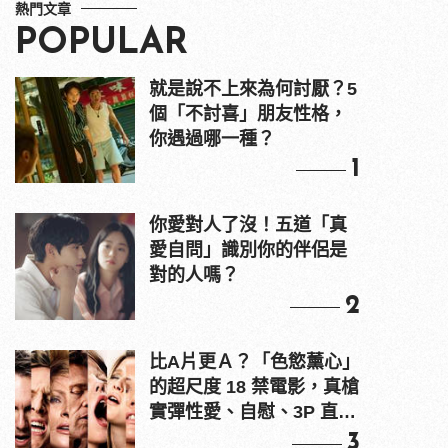
熱門文章
POPULAR
就是說不上來為何討厭？5
個「不討喜」朋友性格，
你遇過哪一種？
1
你愛對人了沒！五道「真
愛自問」識別你的伴侶是
對的人嗎？
2
比A片更Ａ？「色慾薰心」
的超尺度 18 禁電影，真槍
實彈性愛、自慰、3P 直接
上！
3