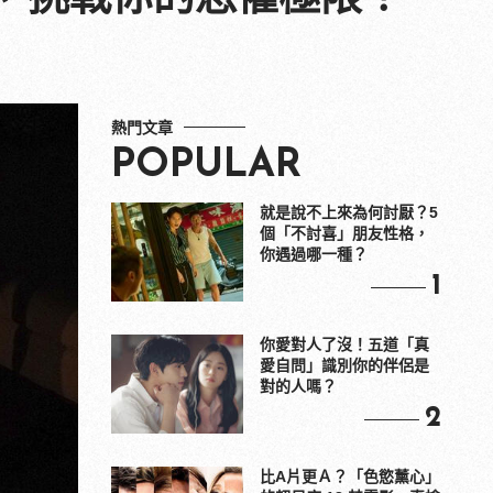
熱門文章
POPULAR
就是說不上來為何討厭？5
個「不討喜」朋友性格，
你遇過哪一種？
1
你愛對人了沒！五道「真
愛自問」識別你的伴侶是
對的人嗎？
2
比A片更Ａ？「色慾薰心」