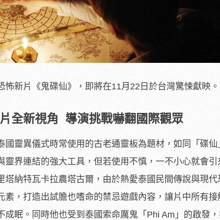
怖新片《鬼碟仙》，即將在11月22日於台灣驚悚獻映。
片全新視角
導演挑戰嚇翻國際觀眾
泰國靈異儀式時常使用的古老通靈板為題材，如同「碟仙
與靈界連結的強大工具，但若使用不慎，一不小心就會引
里塔納特瓦卡拉農塔古爾，由於熱愛泰國民間傳說與現代
元素，打造出試膽也嗜命的禁忌遊戲內容，讓片中所有接
成眠。同時他也受到泰國索命厲鬼「Phi Am」的啟發