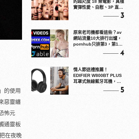
的超尺度 18 禁電影，真槍
實彈性愛、自慰、3P 直接
上！
3
原來老司機都看這些？av
網站流量10大排行出爐，
pornhub只排第3，第1名
竟是他？
4
情人節送禮推薦！
EDIFIER W800BT PLUS
耳罩式無線藍牙耳機，在
耳邊傾訴甜言蜜語
5
」的使用
來惡靈纏
恐怖元
觸通靈板
，把在夜晚