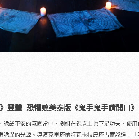
》靈體
恐懼媲美泰版《鬼手鬼手請開口》
》詭譎不安的氛圍當中，劇組在視覺上也下足功夫，使用
調詭異的光源。導演克里塔納特瓦卡拉農塔古爾說道：「