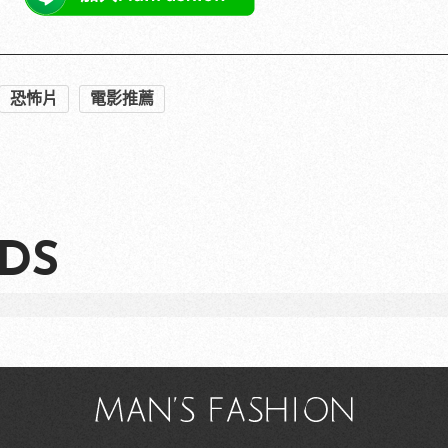
薦三個浪漫行程讓她越來越愛你！
PR・三得利健康網路商店
女II》電影海報&預告驚悚上線！
道「新春強檔」連發，過年就要宅在家看電影！
期，一價搞定食宿玩樂，省錢更省心！
PR・Club Med Taiwan
恐怖片
電影推薦