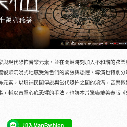
樂與現代恐怖音樂元素，並在關鍵時刻加入不和諧的弦樂
讓觀眾沉浸式地感受角色們的緊張與恐懼，導演也特別分
怖元素，以填補民間傳說與當代恐怖之間的鴻溝，音樂微
事，輔以直擊心底恐懼的手法，也讓本片驚嚇媲美泰版《