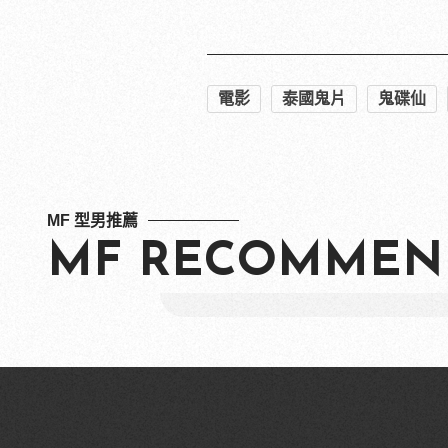
延伸閱讀：
下班約會還在跑山看夜景？推
出遊只要帶這瓶，氣色好明亮
厲陰宅宇宙惡鬼回歸！《鬼修
阿湯哥陪你過新春！AXN頻
出國花費難抓？全包式海島假
電影
泰國鬼片
鬼碟仙