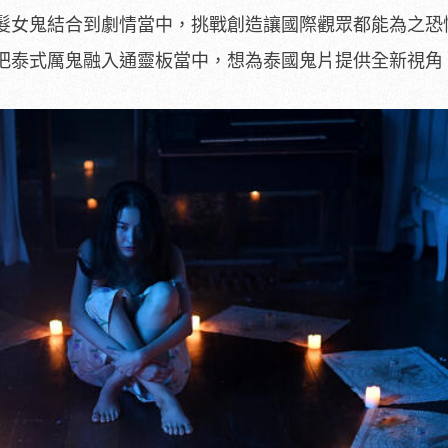
髮女鬼結合到劇情當中，挑戰創造讓國際觀眾都能為之恐
把泰式厲鬼融入通靈板當中，想為泰國鬼片提供全新視角