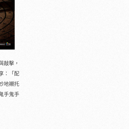
與敲擊，
享：「配
妙地襯托
鬼手鬼手