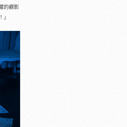
懼的觀影
！」