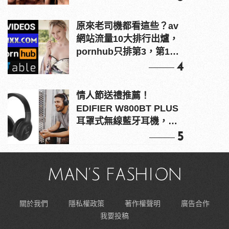
原來老司機都看這些？av
網站流量10大排行出爐，
pornhub只排第3，第1名
竟是他？
4
情人節送禮推薦！
EDIFIER W800BT PLUS
耳罩式無線藍牙耳機，在
耳邊傾訴甜言蜜語
5
關於我們
隱私權政策
著作權聲明
廣告合作
我要投稿