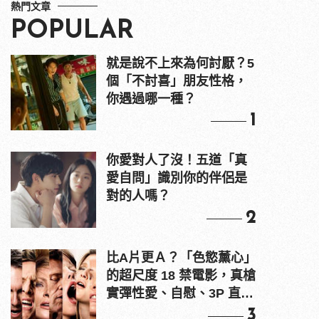
熱門文章
POPULAR
就是說不上來為何討厭？5
個「不討喜」朋友性格，
你遇過哪一種？
1
你愛對人了沒！五道「真
愛自問」識別你的伴侶是
對的人嗎？
2
比A片更Ａ？「色慾薰心」
的超尺度 18 禁電影，真槍
實彈性愛、自慰、3P 直接
上！
3