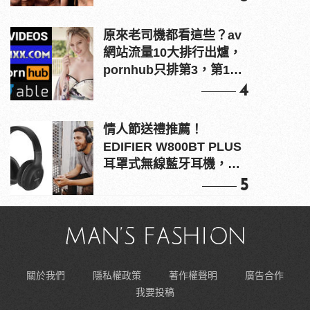
原來老司機都看這些？av
網站流量10大排行出爐，
pornhub只排第3，第1名
竟是他？
4
情人節送禮推薦！
EDIFIER W800BT PLUS
耳罩式無線藍牙耳機，在
耳邊傾訴甜言蜜語
5
關於我們
隱私權政策
著作權聲明
廣告合作
我要投稿