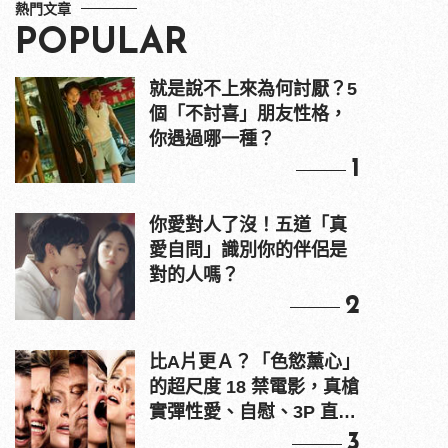
熱門文章
POPULAR
就是說不上來為何討厭？5
個「不討喜」朋友性格，
你遇過哪一種？
1
你愛對人了沒！五道「真
愛自問」識別你的伴侶是
對的人嗎？
2
比A片更Ａ？「色慾薰心」
的超尺度 18 禁電影，真槍
實彈性愛、自慰、3P 直接
上！
3