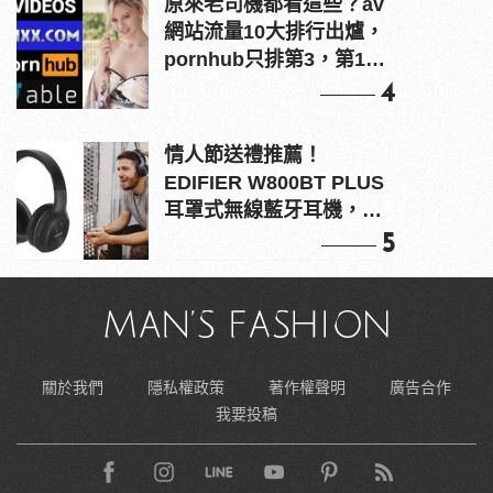
原來老司機都看這些？av
網站流量10大排行出爐，
pornhub只排第3，第1名
竟是他？
4
情人節送禮推薦！
EDIFIER W800BT PLUS
耳罩式無線藍牙耳機，在
耳邊傾訴甜言蜜語
5
關於我們
隱私權政策
著作權聲明
廣告合作
我要投稿