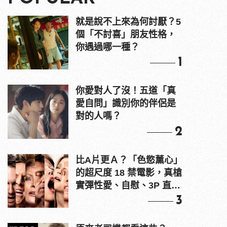
就是說不上來為何討厭？5
個「不討喜」朋友性格，
你遇過哪一種？
1
你愛對人了沒！五道「真
愛自問」識別你的伴侶是
對的人嗎？
2
比A片更Ａ？「色慾薰心」
的超尺度 18 禁電影，真槍
實彈性愛、自慰、3P 直接
上！
3