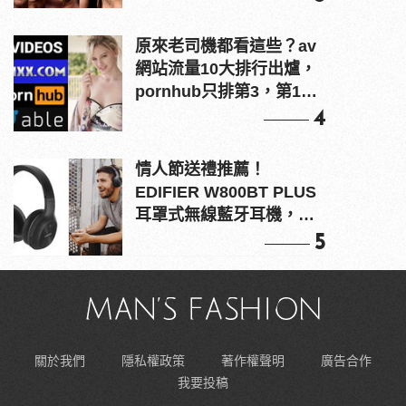
原來老司機都看這些？av
網站流量10大排行出爐，
pornhub只排第3，第1名
竟是他？
4
情人節送禮推薦！
EDIFIER W800BT PLUS
耳罩式無線藍牙耳機，在
耳邊傾訴甜言蜜語
5
關於我們
隱私權政策
著作權聲明
廣告合作
我要投稿