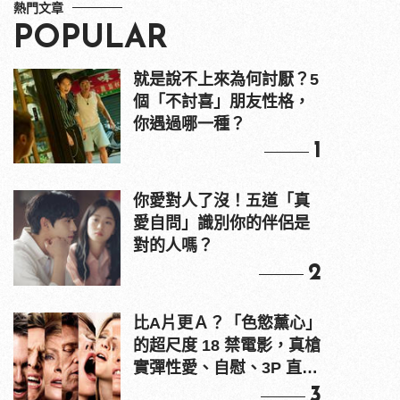
熱門文章
POPULAR
就是說不上來為何討厭？5
個「不討喜」朋友性格，
你遇過哪一種？
1
你愛對人了沒！五道「真
愛自問」識別你的伴侶是
對的人嗎？
2
比A片更Ａ？「色慾薰心」
的超尺度 18 禁電影，真槍
實彈性愛、自慰、3P 直接
上！
3