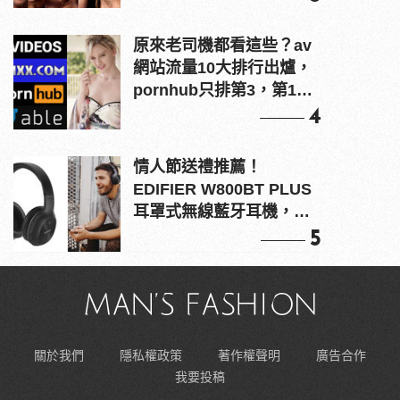
原來老司機都看這些？av
網站流量10大排行出爐，
pornhub只排第3，第1名
竟是他？
4
情人節送禮推薦！
EDIFIER W800BT PLUS
耳罩式無線藍牙耳機，在
耳邊傾訴甜言蜜語
5
關於我們
隱私權政策
著作權聲明
廣告合作
我要投稿