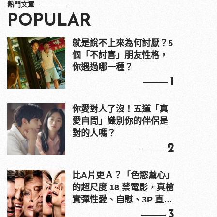
熱門文章
POPULAR
就是說不上來為何討厭？5
個「不討喜」朋友性格，
你遇過哪一種？
1
你愛對人了沒！五道「真
愛自問」識別你的伴侶是
對的人嗎？
2
比A片更Ａ？「色慾薰心」
的超尺度 18 禁電影，真槍
實彈性愛、自慰、3P 直接
上！
3