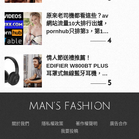
原來老司機都看這些？av
網站流量10大排行出爐，
pornhub只排第3，第1名
竟是他？
4
情人節送禮推薦！
EDIFIER W800BT PLUS
耳罩式無線藍牙耳機，在
耳邊傾訴甜言蜜語
5
關於我們
隱私權政策
著作權聲明
廣告合作
我要投稿