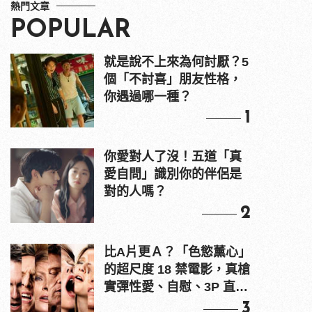
熱門文章
POPULAR
就是說不上來為何討厭？5
個「不討喜」朋友性格，
你遇過哪一種？
1
你愛對人了沒！五道「真
愛自問」識別你的伴侶是
對的人嗎？
2
比A片更Ａ？「色慾薰心」
的超尺度 18 禁電影，真槍
實彈性愛、自慰、3P 直接
上！
3