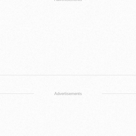
Advertisements