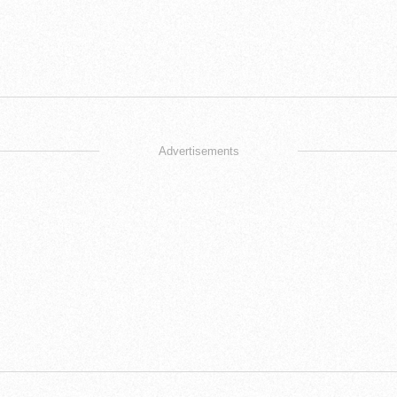
Advertisements