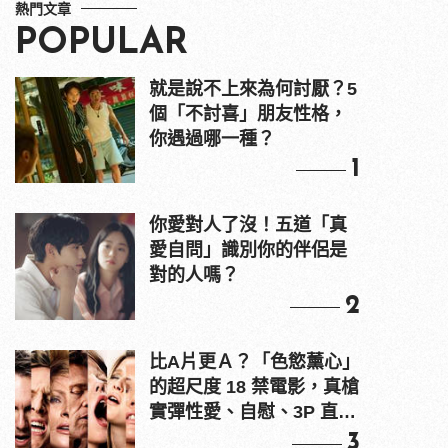
熱門文章
POPULAR
就是說不上來為何討厭？5
個「不討喜」朋友性格，
你遇過哪一種？
1
你愛對人了沒！五道「真
愛自問」識別你的伴侶是
對的人嗎？
2
比A片更Ａ？「色慾薰心」
的超尺度 18 禁電影，真槍
實彈性愛、自慰、3P 直接
上！
3