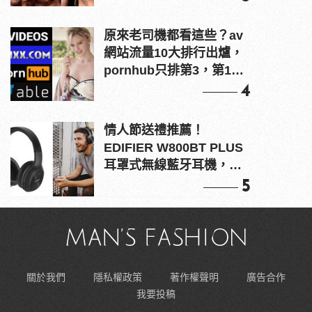
原來老司機都看這些？av
網站流量10大排行出爐，
pornhub只排第3，第1名
竟是他？
4
情人節送禮推薦！
EDIFIER W800BT PLUS
耳罩式無線藍牙耳機，在
耳邊傾訴甜言蜜語
5
關於我們
隱私權政策
著作權聲明
廣告合作
我要投稿