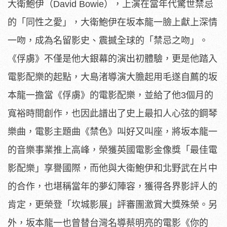
大衛鮑伊（Da
vid Bowie），上演在當年代驚世禁忌
的「同性之愛」，
大衛鮑伊在坂本龍一臉上獻上深情
一吻，成為名留影史、
震撼全球的「禁忌之吻」。
《俘虜》不僅是他大銀幕的演出初體驗，
更是他踏入
電影配樂的起點，
大島渚導演大膽起用毛遂自薦的坂
本龍一擔當《俘虜》的電影配樂，
並給了他3個月的
寬裕時間創作，
也因此譜出了史上最扣人心弦的鋼琴
樂曲，電影主題曲《禁色》
叫好又叫座，將坂本龍一
的音樂事業推上高峰，
榮獲英國電影金像獎「最佳電
影配樂」享譽國際，
而他與大衛鮑伊和北野武在片中
的合作，也堪稱當年的夢幻陣容，
獲得各界影評人的
肯定，更榮登「坎城影展」評審團激賞大獎殊榮。
另
外，坂本龍一也曾替台灣名導蔡明亮的電影《你的