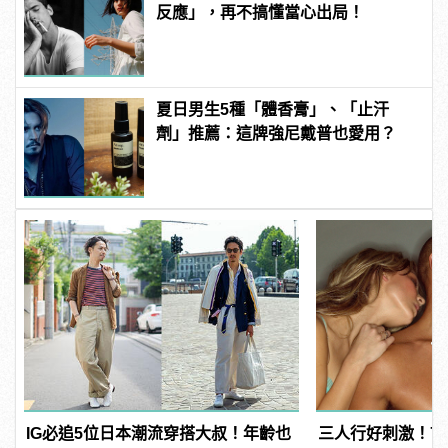
反應」，再不搞懂當心出局！
夏日男生5種「體香膏」、「止汗
劑」推薦：這牌強尼戴普也愛用？
IG必追5位日本潮流穿搭大叔！年齡也
三人行好刺激！7