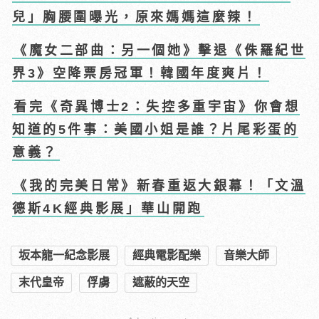
兒」胸腰圍曝光，原來媽媽這麼辣！
《魔女二部曲：另一個她》擊退《侏羅紀世
界3》空降票房冠軍！韓國年度爽片！
看完《奇異博士2：失控多重宇宙》你會想
知道的5件事：美國小姐是誰？片尾彩蛋的
意義？
《我的完美日常》新春重返大銀幕！「文溫
德斯4K經典影展」華山開跑
坂本龍一紀念影展
經典電影配樂
音樂大師
末代皇帝
俘虜
遮蔽的天空