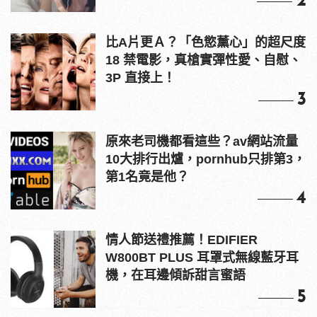
2
比A片更Ａ？「色慾薰心」的超尺度
18 禁電影，真槍實彈性愛、自慰、
3P 直接上！
3
原來老司機都看這些？av網站流量
10大排行出爐，pornhub只排第3，
第1名竟是他？
4
情人節送禮推薦！EDIFIER
W800BT PLUS 耳罩式無線藍牙耳
機，在耳邊傾訴甜言蜜語
5