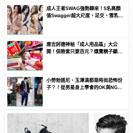
成人王者SWAG強勢歸來！5名高顏
值Swagger超大尺度、足交、雪乳、
粉紅海鮮通通有，親自教你人與人的
連結！ | manfashion這樣變型男
唐吉訶德神秘「成人用品區」大公
開！保險套只要百元？還賣精子顯微
鏡？
小勞勃道尼、玉澤演都是時尚恐怖份
子？！從男星身上學會的OK與NG穿
搭