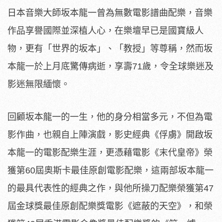
日本音樂大師坂本龍一曾為無數電影譜曲配樂，音樂
作品享譽國際並深植人心，在樂壇早已是國寶級人
物，更有「世界的坂本」、「教授」等尊稱，然而坂
本龍一於上月底驚傳病逝，享壽71歲，令全球樂迷及
影迷無限緬懷。
回顧坂本龍一的一生，
他的身分相當多元，不但為電
影作曲，也親自上陣演戲，影史經典《
俘虜》開啟坂
本龍一的電影配樂生涯，更憑藉電影《末代皇帝》
榮
獲第60屆奧斯卡最佳原創電影配樂，
這兩部坂本龍一
的最具代表性的經典之作，與他所操刀配樂榮獲第4
7
屆金球獎最佳原創配樂獎電影《遮蔽的天空》，和榮