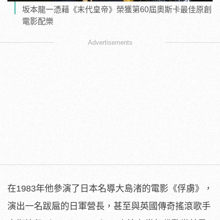
坂本龍一憑藉《末代皇帝》榮獲第60屆奧斯卡最佳原創
電影配樂
Advertisements
在1983年他參演了日本名導大島渚的電影《俘虜》，
演出一名跋扈的日軍營長，甚至與英國傳奇搖滾歌手