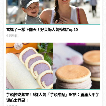
當媽了一樣正翻天！好萊塢人氣辣媽Top10
生活話題
芋頭控吃起來！6樣人氣「芋頭甜點」盤點：滿滿大甲芋
泥餡太罪惡！