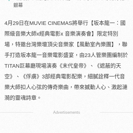
銀幕
4月29日在MUVIE CINEMAS將舉行【坂本龍一：國
際級音樂大師x經典電影x 音樂演奏會】限定特別
場，特邀台灣樂壇頂尖音樂家【
風動室內樂團】，聯
手打造坂本龍一音樂電影盛宴，由23人管樂團
編制於
TITAN巨幕廳現場演奏《末代皇帝》、《遮蔽的天
空》、
《俘虜》3部經典電影配樂，
細膩詮釋一代音
樂大師扣人心弦的傳奇樂曲，帶來撼動人心、
激起漣
漪的靈魂詩章。
Advertisements