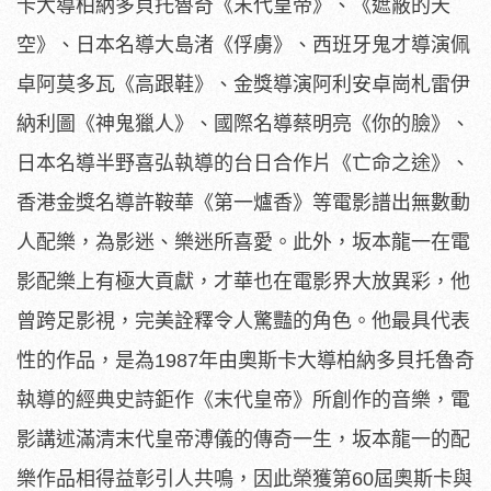
卡大導柏納多貝托魯奇《
末代皇帝》、《遮蔽的天
空》、日本名導大島渚《俘虜》、
西班牙鬼才導演佩
卓阿莫多瓦《高跟鞋》、
金獎導演阿利安卓崗札雷伊
納利圖《神鬼獵人》、國際名導蔡明亮《
你的臉》、
日本名導半野喜弘執導的台日合作片《亡命之途》、
香港金獎名導許鞍華《第一爐香》等電影譜出無數動
人配樂，
為影迷、樂迷所喜愛。此外，坂本龍一在電
影配樂上有極大貢獻，
才華也在電影界大放異彩，他
曾跨足影視，
完美詮釋令人驚豔的角色。他最具代表
性的作品，是為1987年由
奧斯卡大導柏納多貝托魯奇
執導的經典史詩鉅作《末代皇帝》
所創作的音樂，電
影講述滿清末代皇帝溥儀的傳奇一生，
坂本龍一的配
樂作品相得益彰引人共鳴，因此榮獲第60屆奧斯卡與