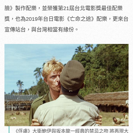
臉》製作配樂，
並榮獲第21屆台北電影獎最佳配樂
獎，也為2019年台日電影《
亡命之途》配樂，更來台
宣傳站台，與台灣相當有緣份。
《俘虜》大衛鮑伊與坂本龍一經典的禁忌之吻 將再現大