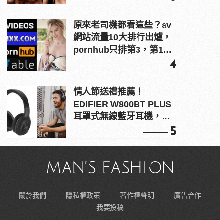
原來老司機都看這些？av
網站流量10大排行出爐，
pornhub只排第3，第1名
竟是他？
4
情人節送禮推薦！
EDIFIER W800BT PLUS
耳罩式無線藍牙耳機，在
耳邊傾訴甜言蜜語
5
關於我們
隱私權政策
著作權聲明
廣告合作
我要投稿