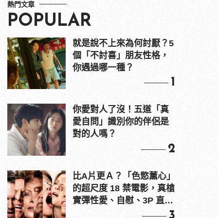
熱門文章
POPULAR
就是說不上來為何討厭？5
個「不討喜」朋友性格，
你遇過哪一種？
1
你愛對人了沒！五道「真
愛自問」識別你的伴侶是
對的人嗎？
2
比A片更Ａ？「色慾薰心」
的超尺度 18 禁電影，真槍
實彈性愛、自慰、3P 直接
上！
3