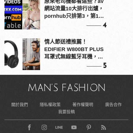
原來老司機都看這些？av
網站流量10大排行出爐，
pornhub只排第3，第1名
竟是他？
4
情人節送禮推薦！
EDIFIER W800BT PLUS
耳罩式無線藍牙耳機，在
耳邊傾訴甜言蜜語
5
關於我們
隱私權政策
著作權聲明
廣告合作
我要投稿