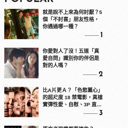
就是說不上來為何討厭？5
個「不討喜」朋友性格，
你遇過哪一種？
1
你愛對人了沒！五道「真
愛自問」識別你的伴侶是
對的人嗎？
2
比A片更Ａ？「色慾薰心」
的超尺度 18 禁電影，真槍
實彈性愛、自慰、3P 直接
上！
3