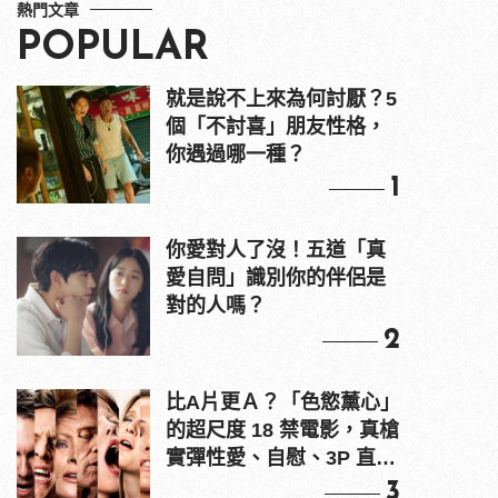
熱門文章
POPULAR
就是說不上來為何討厭？5
個「不討喜」朋友性格，
你遇過哪一種？
1
你愛對人了沒！五道「真
愛自問」識別你的伴侶是
對的人嗎？
2
比A片更Ａ？「色慾薰心」
的超尺度 18 禁電影，真槍
實彈性愛、自慰、3P 直接
上！
3