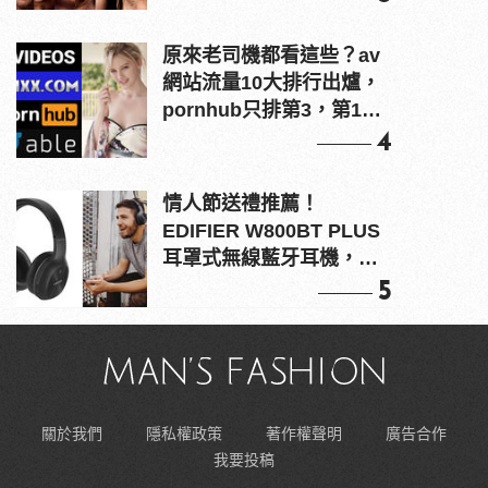
原來老司機都看這些？av
網站流量10大排行出爐，
pornhub只排第3，第1名
竟是他？
4
情人節送禮推薦！
EDIFIER W800BT PLUS
耳罩式無線藍牙耳機，在
耳邊傾訴甜言蜜語
5
關於我們
隱私權政策
著作權聲明
廣告合作
我要投稿