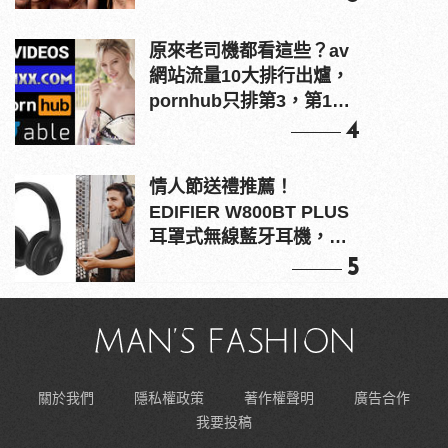
原來老司機都看這些？av
網站流量10大排行出爐，
pornhub只排第3，第1名
竟是他？
4
情人節送禮推薦！
EDIFIER W800BT PLUS
耳罩式無線藍牙耳機，在
耳邊傾訴甜言蜜語
5
關於我們
隱私權政策
著作權聲明
廣告合作
我要投稿