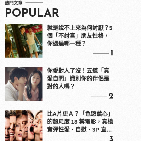
熱門文章
POPULAR
就是說不上來為何討厭？5
個「不討喜」朋友性格，
你遇過哪一種？
1
你愛對人了沒！五道「真
愛自問」識別你的伴侶是
對的人嗎？
2
比A片更Ａ？「色慾薰心」
的超尺度 18 禁電影，真槍
實彈性愛、自慰、3P 直接
上！
3