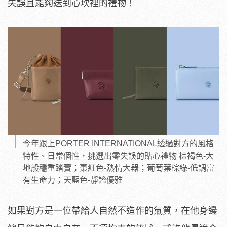
失誤且能夠送到心坎裡的禮物！
今年跟上PORTER INTERNATIONAL透過對方的風格
特性、日常個性，挑選出零失誤的貼心禮物 棕褐色-大
地般穩重踏實；棗紅色-熱情大器；葡萄葉棕綠-低調富
有生命力；天藍色-靜謐優雅
如果對方是一位帶給人自然不造作的氣質，在他身邊