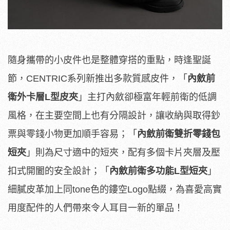
隨身攜帶的小皮件也是整體穿搭的重點，時逢聖誕
節，CENTRIC系列新推出多款質感皮件，「
內斂前
衛外卡層
L
型皮夾
」主打內斂卻極富年輕前衛的低調
風格，在主要空間上也有分隔設計，讓收納與取得鈔
票與零錢小物更加順手容易；「
內斂前衛雙折零錢包
短夾
」則為尺寸適中的短夾，配有多個卡片夾層及壓
扣式開闔的安全設計；「
內斂前衛多功能
L
型短夾
」
細膩皮革加上同tone色的鏤空Logo點綴，為喜愛高實
用度配件的人們帶來令人耳目一新的單品！