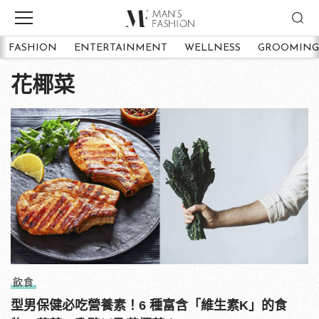
FASHION
ENTERTAINMENT
WELLNESS
GROOMING
花椰菜
飲食
型男保健必吃營養素！6 種富含「維生素K」的食