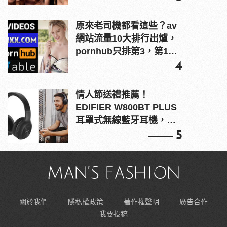
原來老司機都看這些？av
網站流量10大排行出爐，
pornhub只排第3，第1名
竟是他？
4
情人節送禮推薦！
EDIFIER W800BT PLUS
耳罩式無線藍牙耳機，在
耳邊傾訴甜言蜜語
5
關於我們
隱私權政策
著作權聲明
廣告合作
我要投稿