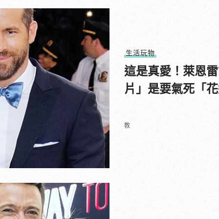
生活玩物
這是真愛！萊恩雷
片」是要氣死「花
教