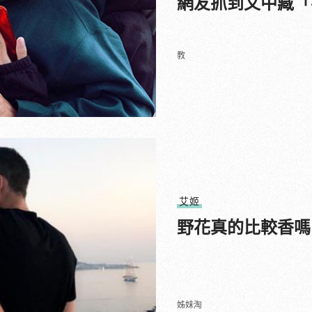
網友抓到文中藏「
教
艾姬
野花真的比較香嗎
姊妹淘