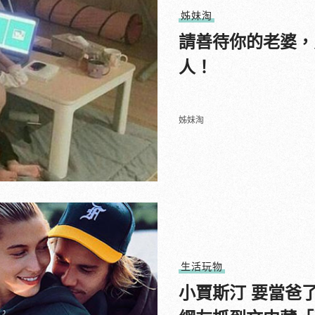
姊妹淘
請善待你的老婆，
人！
姊妹淘
生活玩物
小賈斯汀 要當爸