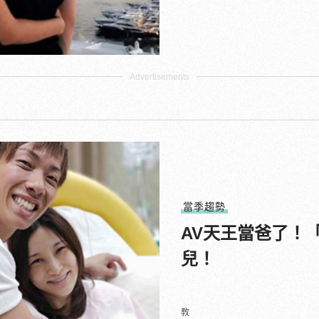
當季趨勢
AV天王當爸了！
兒！
教