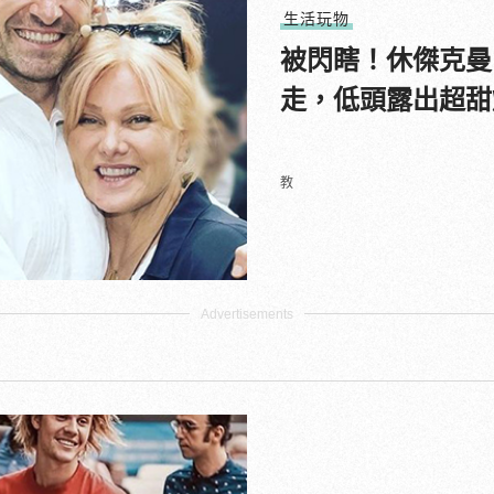
生活玩物
被閃瞎！休傑克曼
走，低頭露出超甜
教