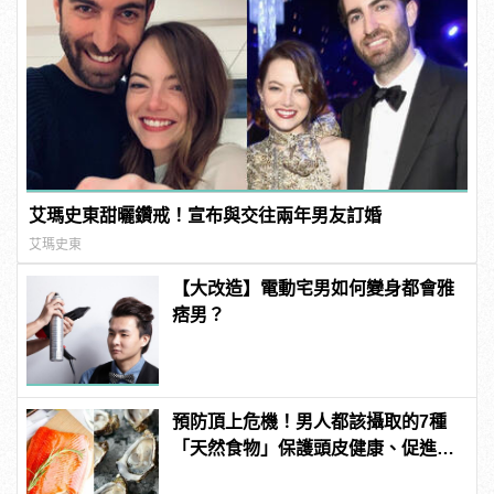
艾瑪史東甜曬鑽戒！宣布與交往兩年男友訂婚
艾瑪史東
【大改造】電動宅男如何變身都會雅
痞男？
預防頂上危機！男人都該攝取的7種
「天然食物」保護頭皮健康、促進生
髮！