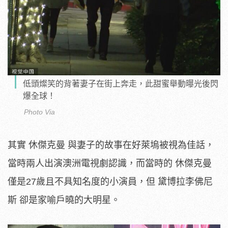
低頭燦笑的背著妻子在街上奔走，此甜蜜舉動曝光後閃
爆全球！
Photo Via
其實 休傑克曼 與妻子的故事在好萊塢被視為佳話，
當時兩人出演澳洲電視劇認識，而當時的 休傑克曼
僅是27歲且不具知名度的小演員，但 黛博拉李佛尼
斯 卻是家喻戶曉的大明星。