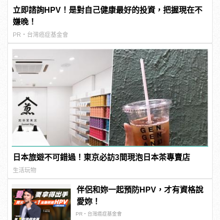
立即諮詢HPV！是對自己健康最好的投資，把握現在不
嫌晚！
PR・台灣癌症基金會
日本旅遊不可錯過！東京必訪3間現泡日本茶專賣店
生活玩物
伴侶和妳一起預防HPV，才有資格說
愛妳！
PR・台灣癌症基金會