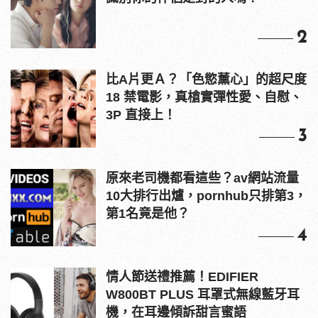
2
比A片更Ａ？「色慾薰心」的超尺度
18 禁電影，真槍實彈性愛、自慰、
3P 直接上！
3
原來老司機都看這些？av網站流量
10大排行出爐，pornhub只排第3，
第1名竟是他？
4
情人節送禮推薦！EDIFIER
W800BT PLUS 耳罩式無線藍牙耳
機，在耳邊傾訴甜言蜜語