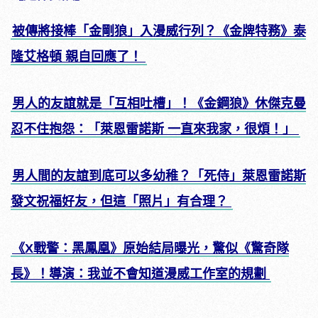
被傳將接棒「金剛狼」入漫威行列？《金牌特務》泰
隆艾格頓 親自回應了！
男人的友誼就是「互相吐槽」！《金鋼狼》休傑克曼
忍不住抱怨：「萊恩雷諾斯 一直來我家，很煩！」
男人間的友誼到底可以多幼稚？「死侍」萊恩雷諾斯
發文祝福好友，但這「照片」有合理？
《X戰警：黑鳳凰》原始結局曝光，驚似《驚奇隊
長》！導演：我並不會知道漫威工作室的規劃