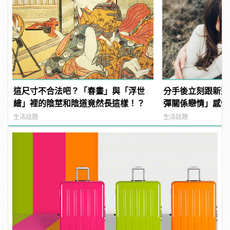
這尺寸不合法吧？「春畫」與「浮世
分手後立刻跟新對
繪」裡的陰莖和陰道竟然長這樣！？
彈關係戀情」感情
生活話題
生活話題