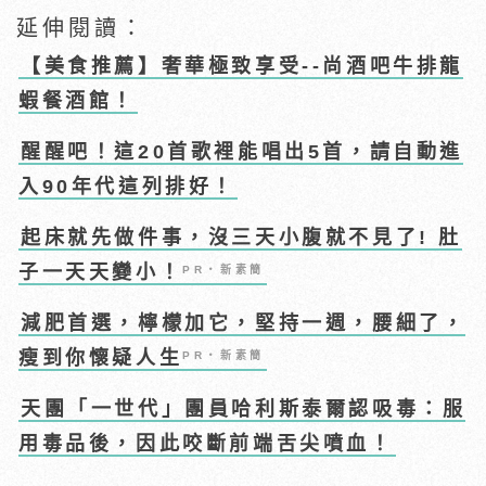
延伸閱讀：
【美食推薦】奢華極致享受--尚酒吧牛排龍
蝦餐酒館！
醒醒吧！這20首歌裡能唱出5首，請自動進
入90年代這列排好！
起床就先做件事，沒三天小腹就不見了! 肚
子一天天變小！
PR・新素簡
減肥首選，檸檬加它，堅持一週，腰細了，
瘦到你懷疑人生
PR・新素簡
天團「一世代」團員哈利斯泰爾認吸毒：服
用毒品後，因此咬斷前端舌尖噴血！