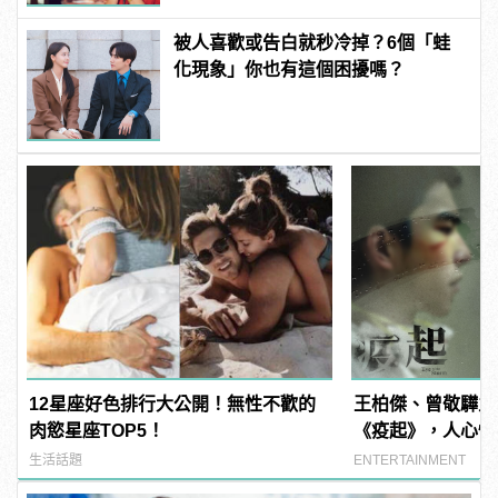
被人喜歡或告白就秒冷掉？6個「蛙
化現象」你也有這個困擾嗎？
12星座好色排行大公開！無性不歡的
王柏傑、曾敬驊主
肉慾星座TOP5！
《疫起》，人心惶
上演！
生活話題
ENTERTAINMENT