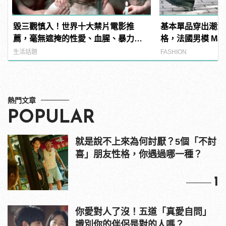
毀三觀慎入！世界十大禁片電影推
基本單品穿出潮流
薦，毫無遮掩的性愛、血腥、暴力、
格，法國男模 Matthi
噁心到極致！
百變穿搭！
生活話題
FASHION
熱門文章
POPULAR
就是說不上來為何討厭？5個「不討
喜」朋友性格，你遇過哪一種？
1
你愛對人了沒！五道「真愛自問」
識別你的伴侶是對的人嗎？