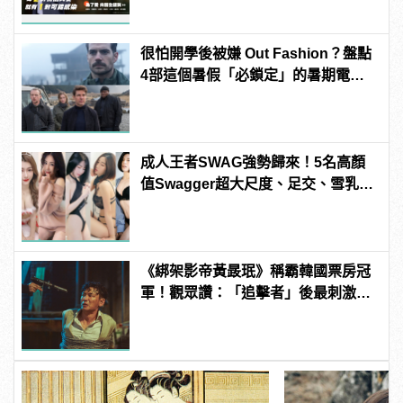
很怕開學後被嫌 Out Fashion？盤點
4部這個暑假「必鎖定」的暑期電
影！
成人王者SWAG強勢歸來！5名高顏
值Swagger超大尺度、足交、雪乳、
粉紅海鮮通通有，親自教你人與人的
連結！ | manfashion這樣變型男
《綁架影帝黃晸珉》稱霸韓國票房冠
軍！觀眾讚：「追擊者」後最刺激的
驚悚電影！ | manfashion這樣變型男