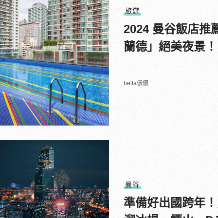
旅遊
2024 曼谷飯店
蘭德」絕美夜景！
bella儂儂
曼谷
準備好出國跨年！曼谷